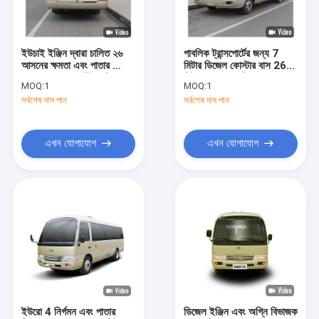
কারখানা পরিদর্শন
গুণমান নিয়ন্ত্রণ
ইউচাই ইঞ্জিন দ্বারা চালিত ২৬
পাবলিক ট্রান্সপোর্টের জন্য 7
আসনের ক্ষমতা এবং পাতার স্প্রিং
মিটার ডিজেল কোস্টার বাস 26
আমাদের সাথে যোগাযোগ
সাসপেনশন সহ ৭ মিটার ডিজেল
সিট ম্যানুয়াল 5 গিয়ার সহ
MOQ:
1
MOQ:
1
কোস্টার বাস
সর্বশেষ দাম পান
সর্বশেষ দাম পান
খবর
মামলা
এখন যোগাযোগ
এখন যোগাযোগ
ব্লগ
একটি উদ্ধৃতি অনুরোধ করুন
জেভ বাস
ইলেকট্রিক সিটি বাস
ইউরো 4 নির্গমন এবং পাতার
ডিজেল ইঞ্জিন এবং অগ্নি বিভাজক