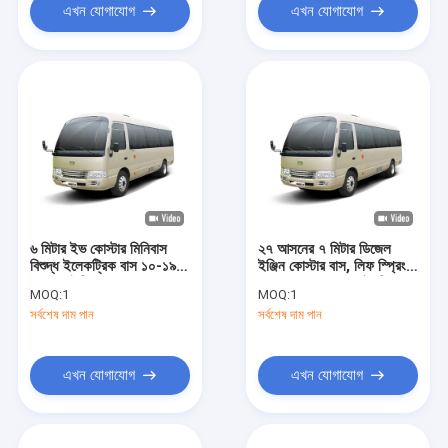
এখন যোগাযোগ
এখন যোগাযোগ
৬ মিটার ইভ কোস্টার মিনিবাস
২৭ আসনের ৭ মিটার ডিজেল
বিশুদ্ধ ইলেকট্রিক বাস ১০-১৯
ইঞ্জিন কোস্টার বাস, লিফ স্প্রিং
আসন মাইলিং ২৮০
সাসপেনশন এবং এলএইচডি
MOQ:
1
MOQ:
1
কিলোমিটারেরও বেশি
আরএইচডি স্টিয়ারিং
সর্বশেষ দাম পান
সর্বশেষ দাম পান
এখন যোগাযোগ
এখন যোগাযোগ