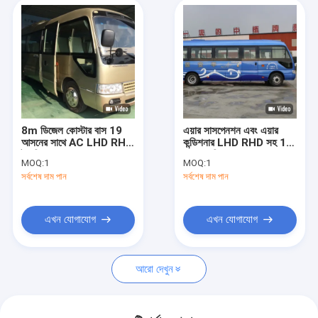
8m ডিজেল কোস্টার বাস 19
এয়ার সাসপেনশন এবং এয়ার
আসনের সাথে AC LHD RHD
কন্ডিশনার LHD RHD সহ 19
টপ স্পিড 100km/H
আসনের ডিজেল বাস
MOQ:
1
MOQ:
1
সর্বশেষ দাম পান
সর্বশেষ দাম পান
এখন যোগাযোগ
এখন যোগাযোগ
আরো দেখুন