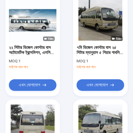
২২ সিটার ডিজেল কোস্টার বাস
৭মি ডিজেল কোস্টার বাস ২৫
অটোমেটিক ট্রান্সমিশন, এলসিডি
সিটার ম্যানুয়াল ৫ গিয়ার পাবলিক
মনিটর এবং এয়ার সাসপেনশন সহ
ট্রান্সপোর্টের জন্য
MOQ:
1
MOQ:
1
সর্বশেষ দাম পান
সর্বশেষ দাম পান
এখন যোগাযোগ
এখন যোগাযোগ
বাড়ি
পণ্য
আমাদের সম্বন্ধে