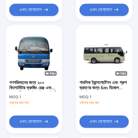
হাইড্রোজেন ফুয়েল সেল বাস
এখন যোগাযোগ
এখন যোগাযোগ
কাস্টম গলফ কার্ট
বৈদ্যুতিক খনির ট্রাক
স্বাস্থ্যবিধি যান
গণপরিবহনের জন্য ২০০
পাবলিক ট্রান্সপোর্টেশন এবং গ্রুপ
কিলোমিটার ক্রুজিং রেঞ্জ এবং
ভ্রমণের জন্য 6m ডিজেল
৮৯.৭ কিলোওয়াট ঘণ্টার ব্যাটারি
কোস্টার বাস
MOQ:
1
MOQ:
1
সহ ১৮ আসনের ইলেকট্রিক
সর্বশেষ দাম পান
সর্বশেষ দাম পান
কোস্টার বাস
এখন যোগাযোগ
এখন যোগাযোগ