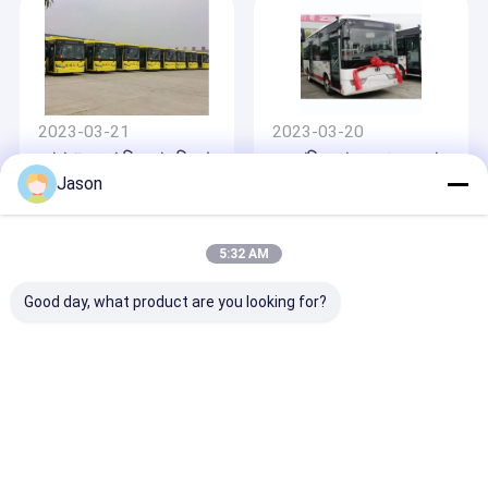
2023-03-21
2023-03-20
কোয়ানশুন, গুয়াংজিতে বাস বিতরণ
লংকুয়ানি জেলা চেংদু এর লংকুয়ান
অনুষ্ঠান
মিনি বাসের ডেলিভারি অনুষ্ঠান।
Jason
5:32 AM
Good day, what product are you looking for?
2023-03-20
2023-03-20
চেংডু অর্থনৈতিক উন্নয়ন অঞ্চলে
বেইজিং পরিবহন উদ্যোগগুলি
হাইড্রোজেন জ্বালানি বাসের
বেইজিং অলিম্পিক গেমসের জন্য
প্রদর্শনী লাইনের বিতরণ অনুষ্ঠান
পরিবহন যান হিসাবে হাইড্রোজেন
জ্বালানী বাসের আদেশ দিয়েছে।