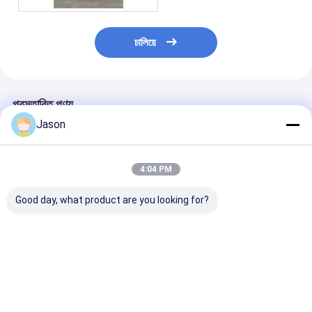
চালিয়ে
প্রস্তাবিত পণ্য
Jason
4:04 PM
Good day, what product are you looking for?
18 মিটার জেভ বাস 50 টি আসন
12m 44 আসন ZEV বাস
১২২২.২ কিলোওয়াট-ঘন্টা
এবং 69 কিমি / ঘন্টা সর্বোচ্চ গতির
ইউরো 4 নির্গমন কম প্রবেশ
এবং সাসপেনশন লিফ স্
বৈদ্যুতিক যাত্রীবাহী বাস
ডিজেল সিটি বাস এয়ার
নতুন শক্তি ৩৫ যাত্র
সাসপেনশন
ভালো দাম
ভালো দাম
ভালো দাম