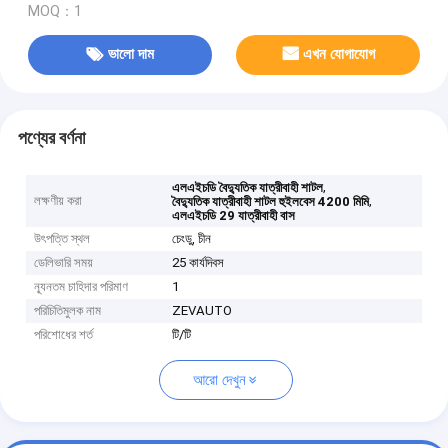
MOQ：1
ভালো দাম
এখন যোগাযোগ
পণ্যের বর্ণনা
,
এলএইচডি বৈদ্যুতিক যাত্রীবাহী শাটল
লক্ষণীয় করা
,
বৈদ্যুতিক যাত্রীবাহী শাটল হুইলবেস 4200 মিমি
এলএইচডি 29 যাত্রীবাহী বাস
উৎপত্তি স্থল
চেংডু, চীন
ডেলিভারি সময়
25 কার্যদিবস
ন্যূনতম চাহিদার পরিমাণ
1
পরিচিতিমুলক নাম
ZEVAUTO
পরিশোধের শর্ত
টি/টি
আরো দেখুন