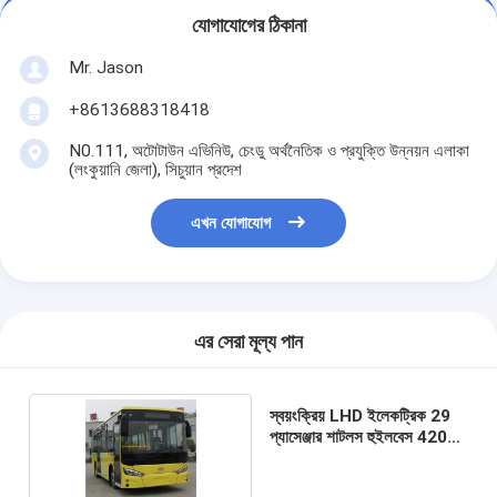
যোগাযোগের ঠিকানা
Mr. Jason
+8613688318418
N0.111, অটোটাউন এভিনিউ, চেংডু অর্থনৈতিক ও প্রযুক্তি উন্নয়ন এলাকা
(লংকুয়ানি জেলা), সিচুয়ান প্রদেশ
এখন যোগাযোগ
এর সেরা মূল্য পান
স্বয়ংক্রিয় LHD ইলেকট্রিক 29
প্যাসেঞ্জার শাটলস হুইলবেস 4200
মিমি