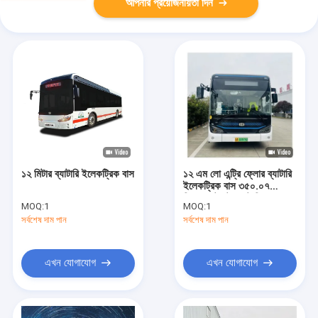
আপনার প্রয়োজনীয়তা দিন
১২ মিটার ব্যাটারি ইলেকট্রিক বাস
১২ এম লো এন্ট্রি ফ্লোর ব্যাটারি
ইলেকট্রিক বাস ৩৫০.০৭
কিলোওয়াট ঘন্টা ব্যাটারি এবং
MOQ:
1
MOQ:
1
২৮০-৬৫০ কিমি ড্রাইভিং রেঞ্জ
সর্বশেষ দাম পান
সর্বশেষ দাম পান
সহ
এখন যোগাযোগ
এখন যোগাযোগ