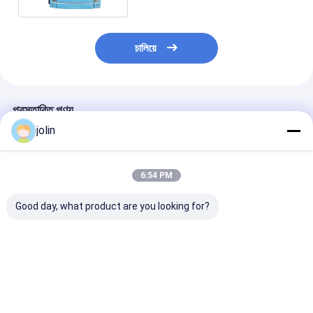
চালিয়ে
প্রস্তাবিত পণ্য
jolin
6:54 PM
Good day, what product are you looking for?
6.6 মিটার বৈদ্যুতিক মিনি বাস
৬.৬ মিটার ইলেকট্রিক মিনি বাস
৬.৬মি ইলেকট্রিক মিনি 
23 আসন সহ 200 কিলোমিটার
ইভি বাস অটোমেটিক ট্রান্সমিশন
ব্যাটারি চার্জিং ভেহিকে
ড্রাইভিং রেঞ্জ এবং বাম হাতের
এবং ২৩ সিটার ধারণক্ষমতা সহ
২০০ কিমি ড্রাইভিং রেঞ
ড্রাইভ বিকল্প
শাটল সার্ভিসের জন্য
RHD
ভালো দাম
ভালো দাম
ভালো দাম