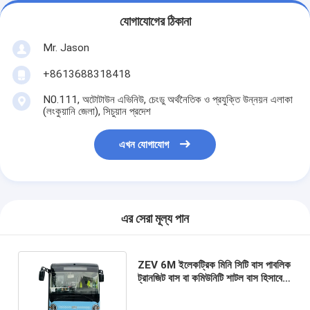
যোগাযোগের ঠিকানা
Mr. Jason
+8613688318418
N0.111, অটোটাউন এভিনিউ, চেংডু অর্থনৈতিক ও প্রযুক্তি উন্নয়ন এলাকা
(লংকুয়ানি জেলা), সিচুয়ান প্রদেশ
এখন যোগাযোগ
এর সেরা মূল্য পান
ZEV 6M ইলেকট্রিক মিনি সিটি বাস পাবলিক
ট্রানজিট বাস বা কমিউনিটি শাটল বাস হিসাবে
ব্যবহৃত নতুন শক্তি যানবাহন