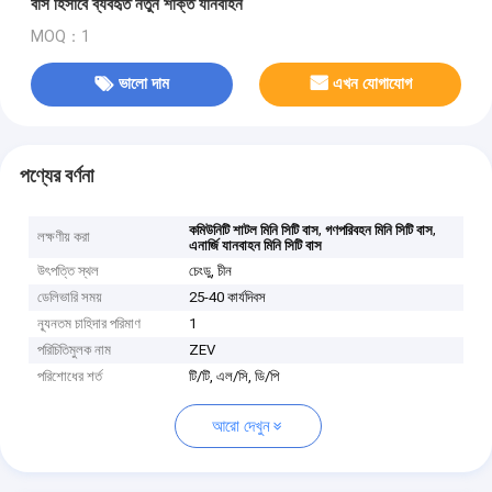
বাস হিসাবে ব্যবহৃত নতুন শক্তি যানবাহন
MOQ：1
ভালো দাম
এখন যোগাযোগ
পণ্যের বর্ণনা
,
,
কমিউনিটি শাটল মিনি সিটি বাস
গণপরিবহন মিনি সিটি বাস
লক্ষণীয় করা
এনার্জি যানবাহন মিনি সিটি বাস
উৎপত্তি স্থল
চেংডু, চীন
ডেলিভারি সময়
25-40 কার্যদিবস
ন্যূনতম চাহিদার পরিমাণ
1
পরিচিতিমুলক নাম
ZEV
পরিশোধের শর্ত
টি/টি, এল/সি, ডি/পি
আরো দেখুন