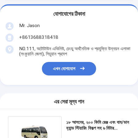
যোগাযোগের ঠিকানা
Mr. Jason
+8613688318418
N0.111, অটোটাউন এভিনিউ, চেংডু অর্থনৈতিক ও প্রযুক্তি উন্নয়ন এলাকা
(লংকুয়ানি জেলা), সিচুয়ান প্রদেশ
এখন যোগাযোগ
এর সেরা মূল্য পান
১৮ আসনের, ২০০ কিমি রেঞ্জ এবং বাম/ডান
হ্যান্ড স্টিয়ারিং বিকল্প সহ ৬ মিটার
ইলেকট্রিক কোস্টার বাস