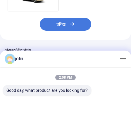
চালিয়ে
প্রস্তাবিত পণ্য
jolin
2:08 PM
Good day, what product are you looking for?
১৫০ কিমি ক্রুজিং রেঞ্জ এবং
ব্যবসা এবং যাত্রী পরিবহনের
৬ মিটার লম্বা ১৯ আস
এনার্জি রিট্রিভ ব্রেক সহ ১৯
জন্য ১৯ সিট লিফ স্প্রিং এয়ার
কোস্টার বাস এয়ার কন্
সিটের ইলেকট্রিক কোস্টার বাস
কন্ডিশনড কোস্টার বাস
মিনিবাস
ভালো দাম
ভালো দাম
ভালো দাম