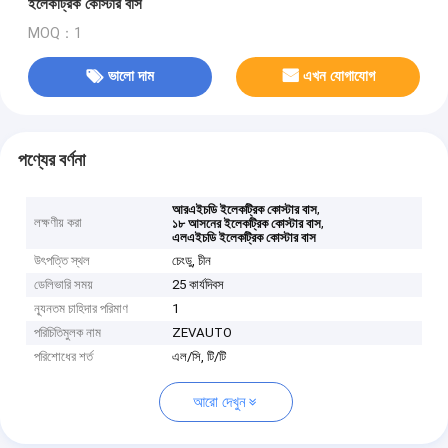
ইলেকট্রিক কোস্টার বাস
MOQ：1
ভালো দাম
এখন যোগাযোগ
পণ্যের বর্ণনা
,
আরএইচডি ইলেকট্রিক কোস্টার বাস
লক্ষণীয় করা
,
১৮ আসনের ইলেকট্রিক কোস্টার বাস
এলএইচডি ইলেকট্রিক কোস্টার বাস
উৎপত্তি স্থল
চেংডু, চীন
ডেলিভারি সময়
25 কার্যদিবস
ন্যূনতম চাহিদার পরিমাণ
1
পরিচিতিমুলক নাম
ZEVAUTO
পরিশোধের শর্ত
এল/সি, টি/টি
আরো দেখুন