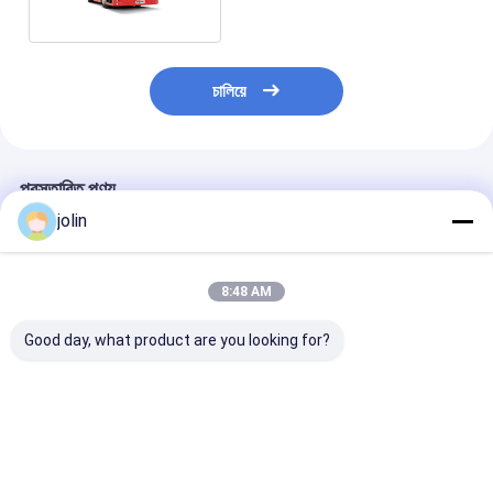
চালিয়ে
প্রস্তাবিত পণ্য
jolin
8:48 AM
Good day, what product are you looking for?
12 এম খাঁটি বৈদ্যুতিক বাস ইভি
10.5M 268kwh ব্যাটারি
১০.৫ মিটার পিওর ইলেক
বাস 46 আসন সহ 350.07
ধারণক্ষমতা দীর্ঘ দূরত্ব
ট্যুরিস্ট বাস, ৯৪ জন যা
কিলোওয়াট ঘন্টা ব্যাটারি এবং
≥250km এবং লো এন্ট্রি
ধারণক্ষমতা, ২৬৮.৭ ক
এয়ার সাসপেনশন
ডিজাইন সহ খাঁটি বৈদ্যুতিক বাস
ঘন্টা ব্যাটারি এবং ২৪০
সর্বোচ্চ শক্তি
ভালো দাম
ভালো দাম
ভালো দাম