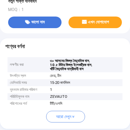
নতুন শক্তি যানবাহন
MOQ：1
ভালো দাম
এখন যোগাযোগ
পণ্যের বর্ণনা
,
৩০ আসনের বিশুদ্ধ বৈদ্যুতিক বাস
লক্ষণীয় করা
,
10.৫ মিটার বিশুদ্ধ ইলেকট্রিক বাস
খাঁটি বৈদ্যুতিক যাত্রীবাহী বাস
উৎপত্তি স্থল
চেংদু, চীন
ডেলিভারি সময়
15-20 কার্যদিবস
ন্যূনতম চাহিদার পরিমাণ
1
পরিচিতিমুলক নাম
ZEVAUTO
পরিশোধের শর্ত
টিটি/এলসি
আরো দেখুন