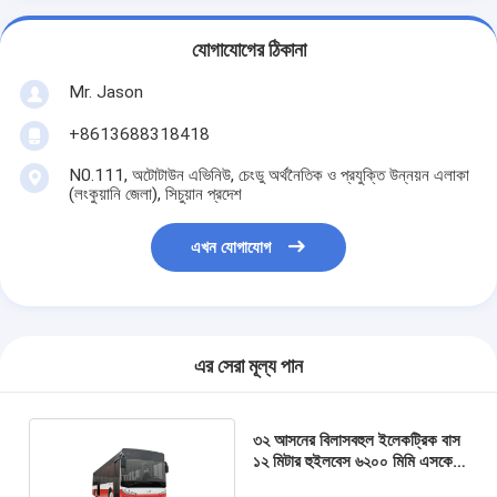
যোগাযোগের ঠিকানা
Mr. Jason
+8613688318418
N0.111, অটোটাউন এভিনিউ, চেংডু অর্থনৈতিক ও প্রযুক্তি উন্নয়ন এলাকা
(লংকুয়ানি জেলা), সিচুয়ান প্রদেশ
এখন যোগাযোগ
এর সেরা মূল্য পান
৩২ আসনের বিলাসবহুল ইলেকট্রিক বাস
১২ মিটার হুইলবেস ৬২০০ মিমি এসকেডি
সমাবেশ