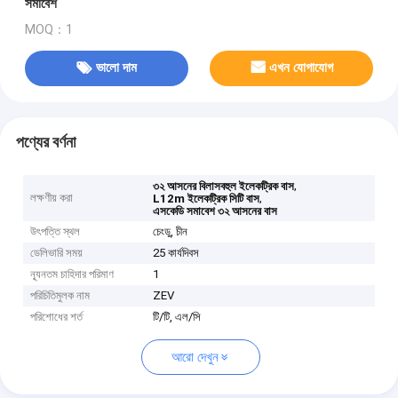
সমাবেশ
MOQ：1
ভালো দাম
এখন যোগাযোগ
পণ্যের বর্ণনা
,
৩২ আসনের বিলাসবহুল ইলেকট্রিক বাস
লক্ষণীয় করা
,
L12m ইলেকট্রিক সিটি বাস
এসকেডি সমাবেশ ৩২ আসনের বাস
উৎপত্তি স্থল
চেংডু, চীন
ডেলিভারি সময়
25 কার্যদিবস
ন্যূনতম চাহিদার পরিমাণ
1
পরিচিতিমুলক নাম
ZEV
পরিশোধের শর্ত
টি/টি, এল/সি
আরো দেখুন