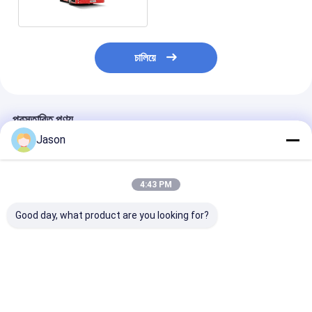
চালিয়ে
প্রস্তাবিত পণ্য
Jason
4:43 PM
Good day, what product are you looking for?
৭.৫ মিটার মিনি সিটি বাস ১৮
৭.৫ মিটার ১৮ সিটের বৈদ্যুতিক
১০.৫ মিটার জিরো এম
সিটার ব্যাটারি চালিত বৈদ্যুতিক
সিটি বাস, ২৫০ কিলোমিটার
ইলেকট্রিক সিটি বাস, 
যান
পরিসীমা
ধারণক্ষমতা, ২৬৮.৭ ক
লিথিয়াম আয়রন ফসফেট 
এবং ২৫০ কিলোমিটারের
ভালো দাম
ভালো দাম
ভালো দাম
ড্রাইভিং রেঞ্জ