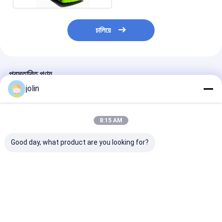
চালিয়ে
প্রস্তাবিত পণ্য
jolin
8:15 AM
Good day, what product are you looking for?
৭.৫ মিটার মিনি সিটি বাস ১৮
৭.৫ মিটার ১৮ সিটের বৈদ্যুতিক
১০.৫ মিটার জিরো এম
সিটার ব্যাটারি চালিত বৈদ্যুতিক
সিটি বাস, ২৫০ কিলোমিটার
ইলেকট্রিক সিটি বাস, 
যান
পরিসীমা
ধারণক্ষমতা, ২৬৮.৭ ক
লিথিয়াম আয়রন ফসফেট 
এবং ২৫০ কিলোমিটারের
ভালো দাম
ভালো দাম
ভালো দাম
ড্রাইভিং রেঞ্জ