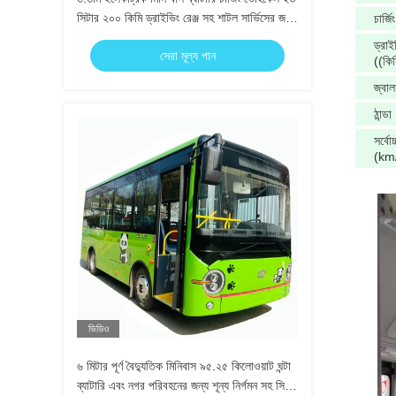
সিটার ২০০ কিমি ড্রাইভিং রেঞ্জ সহ শাটল সার্ভিসের জন্য
চার্জি
LHD RHD
ড্রাই
সেরা মূল্য পান
((কিম
জ্বাল
ঠান্ডা
সর্বো
(km
ভিডিও
৬ মিটার পূর্ণ বৈদ্যুতিক মিনিবাস ৯৫.২৫ কিলোওয়াট ঘন্টা
ব্যাটারি এবং নগর পরিবহনের জন্য শূন্য নির্গমন সহ সিটি