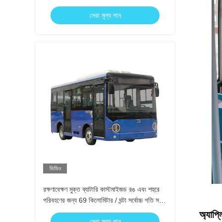
বাস
সেরা মূল্য পান
ভিডিও
রক্ষণাবেক্ষণ মুক্ত ব্যাটারি কাস্টমাইজড রঙ এবং শহুরে
পরিবহণের জন্য 69 কিলোমিটার / ঘন্টা সর্বোচ্চ গতি সহ
বৈদ্যুতিক মিনি বাস
অ্যাপ্
সেরা মূল্য পান