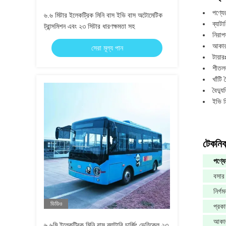
পণ্যে
৬.৬ মিটার ইলেকট্রিক মিনি বাস ইভি বাস অটোমেটিক
ব্যাটা
ট্রান্সমিশন এবং ২৩ সিটার ধারণক্ষমতা সহ
নিরাপ
আকার
সেরা মূল্য পান
টায়
শীতল
খাঁটি 
বৈদ্য
ইভি ম
টেকনিক্
পণ্যে
বসার 
নির্গ
ভিডিও
প্রকা
আকা
৬.৬মি ইলেকট্রিক মিনি বাস ব্যাটারি চার্জিং ভেহিকেল ২৩