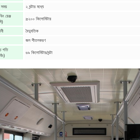
ং সময়
২ ঘন্টার মধ্যে
ভিং রেঞ্জ
≥২০০ কিলোমিটার
ি)
ানী
বৈদ্যুতিক
জল শীতলকরণ
চ্চ গতি
৬৯ কিলোমিটার/ঘন্টা
/h)