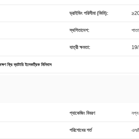
ড্রাইভিং পরিসীমা (কিমি):
≥20
স্থগিতাদেশ:
পাতা
যাত্রী ক্ষমতা:
19/
বেক্ষণ ফ্রি ব্যাটারি ইলেকট্রিক মিনিবাস
প্যাকেজিং বিবরণ
নগ্ন
পরিশোধের শর্ত
এল/স