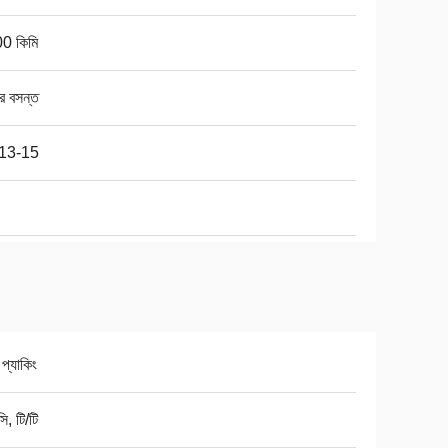
0 কিমি
র বসন্ত
13-15
 প্যাকিং
ি, টি/টি