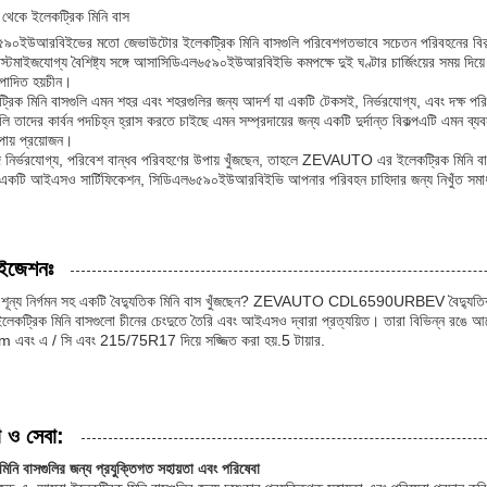
থেকে ইলেকট্রিক মিনি বাস
৯০ইউআরবিইভের মতো জেভাউটোর ইলেকট্রিক মিনি বাসগুলি পরিবেশগতভাবে সচেতন পরিবহনের বিকল্প।এই
াস্টমাইজযোগ্য বৈশিষ্ট্য সঙ্গে আসাসিডিএল৬৫৯০ইউআরবিইভি কমপক্ষে দুই ঘণ্টার চার্জিংয়ের সময় দিয়ে
ত্পাদিত হয়চীন।
রিক মিনি বাসগুলি এমন শহর এবং শহরগুলির জন্য আদর্শ যা একটি টেকসই, নির্ভরযোগ্য, এবং দক্ষ পরিবহণ
ুলি তাদের কার্বন পদচিহ্ন হ্রাস করতে চাইছে এমন সম্প্রদায়ের জন্য একটি দুর্দান্ত বিকল্পএটি এমন ব
উপায় প্রয়োজন।
নির্ভরযোগ্য, পরিবেশ বান্ধব পরিবহণের উপায় খুঁজছেন, তাহলে ZEVAUTO এর ইলেকট্রিক মিনি বাসগুলি 
 একটি আইএসও সার্টিফিকেশন, সিডিএল৬৫৯০ইউআরবিইভি আপনার পরিবহন চাহিদার জন্য নিখুঁত সম
াইজেশনঃ
শূন্য নির্গমন সহ একটি বৈদ্যুতিক মিনি বাস খুঁজছেন? ZEVAUTO CDL6590URBEV বৈদ্যুতিক ম
েকট্রিক মিনি বাসগুলো চীনের চেংদুতে তৈরি এবং আইএসও দ্বারা প্রত্যয়িত। তারা বিভিন্ন রঙে আস
বং এ / সি এবং 215/75R17 দিয়ে সজ্জিত করা হয়.5 টায়ার.
া ও সেবা:
 মিনি বাসগুলির জন্য প্রযুক্তিগত সহায়তা এবং পরিষেবা