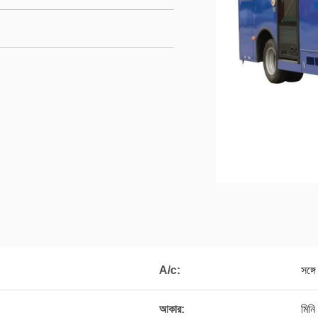
A/c:
সঙ্গে
আকার:
মিনি