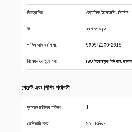
ডিফ্রোস্টিং:
বৈদ্যুতিক ডিফ্রোস্টিং সিস্টেম
রং:
ব্যক্তিগতকৃত
গাড়ির আকার (মিমি):
5995*2200*2615
বিশেষভাবে তুলে ধরা:
,
ISO ইলেকট্রিক মিনি বাস
রক্ষণা
পেমেন্ট এবং শিপিং শর্তাবলী
ন্যূনতম চাহিদার পরিমাণ
1
ডেলিভারি সময়
25 কার্যদিবস