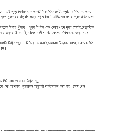
 শূন্য নির্গমন বাস একটি বৈদ্যুতিক মোটর দ্বারা চালিত হয় এবং
 স্বল্প দূরত্বের যাত্রার জন্য নিখুঁত।এটি আইএসও দ্বারা প্রত্যয়িত এবং
ের উপায় খুঁজছে। শূন্য নির্গমন এবং কোনও শব্দ দূষণ ছাড়াই,বৈদ্যুতিক
্যবসার জন্যও উপযোগী, যাদের কর্মী বা গ্রাহকদের পরিবহনের জন্য খরচ
নিখুঁত পছন্দ। বিভিন্ন কাস্টমাইজযোগ্য বিকল্পের সাথে, দ্রুত চার্জিং
াধান।
িনি বাস আপনার নিখুঁত পছন্দ!
ে এবং আপনার প্রয়োজন অনুযায়ী কাস্টমাইজ করা যায়।চাকা বেস