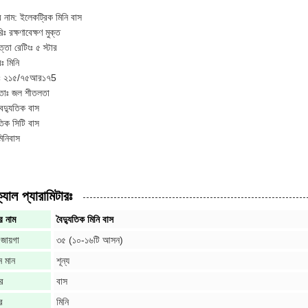
র নাম: ইলেকট্রিক মিনি বাস
রিঃ রক্ষণাবেক্ষণ মুক্ত
ত্তা রেটিংঃ ৫ স্টার
ঃ মিনি
ারঃ ২১৫/৭৫আর১৭5
তাঃ জল শীতলতা
বৈদ্যুতিক বাস
ুতিক সিটি বাস
িনিবাস
যাল প্যারামিটারঃ
র নাম
বৈদ্যুতিক মিনি বাস
জায়গা
৩৫ (১০-১৬টি আসন)
মন মান
শূন্য
র
বাস
র
মিনি