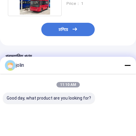
5390x1710x3060mm
Price： 1
চালিয়ে
প্রস্তাবিত পণ্য
jolin
11:10 AM
Good day, what product are you looking for?
১০ ডিগ্রি চড়াই ক্ষমতা, ১২৫
18টি আসন 185R 14C
বৈদ্যুতিক ব্যাটারি চালিত 
মাইল রেঞ্জ এবং কাস্টম গল্ফ কার্ট
ভ্যাকুয়াম টায়ার সহ বৈদ্যুতিক
বাস ডাবল ডেকার সাইটস
ও ট্যুরিস্ট সাইটসিয়িংয়ের জন্য
কাস্টম গলফ কার্ট
কাস্টম গলফ কার্ট
লিথিয়াম-আয়ন ব্যাটারি সহ
ইলেকট্রিক ডাবল ডেকার বাস
ভালো দাম
ভালো দাম
ভালো দাম