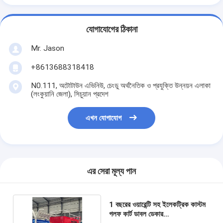
যোগাযোগের ঠিকানা
Mr. Jason
+8613688318418
N0.111, অটোটাউন এভিনিউ, চেংডু অর্থনৈতিক ও প্রযুক্তি উন্নয়ন এলাকা
(লংকুয়ানি জেলা), সিচুয়ান প্রদেশ
এখন যোগাযোগ
এর সেরা মূল্য পান
1 বছরের ওয়ারেন্টি সহ ইলেকট্রিক কাস্টম
গলফ কার্ট ডাবল ডেকার