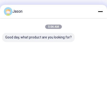
বাড়ি
আমাদের
আমাদের সাথে যোগাযোগ
Desktop
Jason
Site
সম্পর্কে
করুন
সাইট ম্যাপ
গোপনীয়তা নীতি
গুণ
জেভ বাস
চীন কারখানা.Copyright © 2026 Zhongzhi First Bus Chengdu
5:06 AM
Co., Ltd.. All Rights Reserved.
Good day, what product are you looking for?
বাড়ি
পণ্য
আমাদের সম্বন্ধে