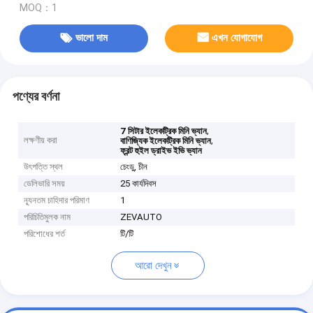
MOQ：1
ভালো দাম
এখন যোগাযোগ
পণ্যের বর্ণনা
,
7 সিটার ইলেকট্রিক মিনি ভ্যান
লক্ষণীয় করা
,
বাণিজ্যিক ইলেকট্রিক মিনি ভ্যান
ফ্রন্ট হুইল ড্রাইভ ইভি ভ্যান
উৎপত্তি স্থল
চেংডু, চীন
ডেলিভারি সময়
25 কার্যদিবস
ন্যূনতম চাহিদার পরিমাণ
1
পরিচিতিমুলক নাম
ZEVAUTO
পরিশোধের শর্ত
টি/টি
আরো দেখুন