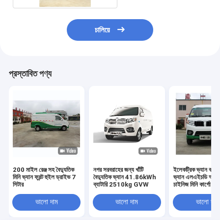
চালিয়ে
প্রস্তাবিত পণ্য
200 মাইল রেঞ্জ সহ বৈদ্যুতিক
নগর সরবরাহের জন্য খাঁটি
ইলেকট্রিক ভ্যান কার্গো
মিনি ভ্যান ফ্রন্ট হুইল ড্রাইভ 7
বৈদ্যুতিক ভ্যান 41.86kWh
ভ্যান এলএইচডি আরএ
সিটার
ব্যাটারি 2510kg GVW
চাইনিজ মিনি কার্গো 9
প্রতি 200 মাইলের বে
ভালো দাম
ভালো দাম
ভালো দাম