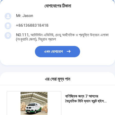
যোগাযোগের ঠিকানা
Mr. Jason
+8613688318418
N0.111, অটোটাউন এভিনিউ, চেংডু অর্থনৈতিক ও প্রযুক্তি উন্নয়ন এলাকা
(লংকুয়ানি জেলা), সিচুয়ান প্রদেশ
এখন যোগাযোগ
এর সেরা মূল্য পান
বাণিজ্যিক জন্য 7 আসনের
বৈদ্যুতিক মিনি ভ্যান ফ্রন্ট হুইল
ড্রাইভ