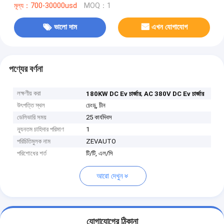
মূল্য：700-30000usd
MOQ：1
ভালো দাম
এখন যোগাযোগ
পণ্যের বর্ণনা
লক্ষণীয় করা
,
180KW DC Ev চার্জার
AC 380V DC Ev চার্জার
উৎপত্তি স্থল
চেংডু, চীন
ডেলিভারি সময়
25 কার্যদিবস
ন্যূনতম চাহিদার পরিমাণ
1
পরিচিতিমুলক নাম
ZEVAUTO
পরিশোধের শর্ত
টি/টি, এল/সি
আরো দেখুন
যোগাযোগের ঠিকানা