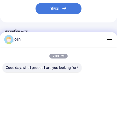
চালিয়ে
প্রস্তাবিত পণ্য
jolin
7:33 PM
Good day, what product are you looking for?
১২ মিটার বিলাসবহুল ৪৯+১
১২ মিটার ৫৫ সিটার ডিজেল কোচ
১২ মিটার ৪৯ আসনের 
আসনযুক্ত ডিজেল কোচ, ৬২৫০
বাস ট্যুরিস্ট বিলাসবহুল বাস দীর্ঘ
কোচ
মিমি হুইলবেস এবং ইন্টারসিটি
দূরত্বের ভ্রমণের জন্য টয়লেট সহ
ভ্রমণের জন্য ইউরো ৩ নির্গমন
ভালো দাম
ভালো দাম
ভালো দাম