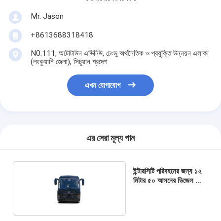
Mr. Jason
+8613688318418
N0.111, অটোটাউন এভিনিউ, চেংডু অর্থনৈতিক ও প্রযুক্তি উন্নয়ন এলাকা
(লংকুয়ানি জেলা), সিচুয়ান প্রদেশ
এখন যোগাযোগ
এর সেরা মূল্য পান
ইন্টারসিটি পরিবহনের জন্য ১২
মিটার ৫০ আসনের ডিজেল কোচ
ট্যুরিস্ট বাস।