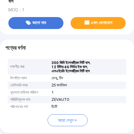
বাস
MOQ：1
ভালো দাম
এখন যোগাযোগ
পণ্যের বর্ণনা
,
300 কিমি ইলেকট্রিক সিটি বাস
লক্ষণীয় করা
,
12 মিটার 46 সিটার ইভ বাস
এলএইচডি ইলেকট্রিক সিটি বাস
উৎপত্তি স্থল
চেংডু, চীন
ডেলিভারি সময়
25 কার্যদিবস
ন্যূনতম চাহিদার পরিমাণ
1
পরিচিতিমুলক নাম
ZEVAUTO
পরিশোধের শর্ত
টি/টি
আরো দেখুন