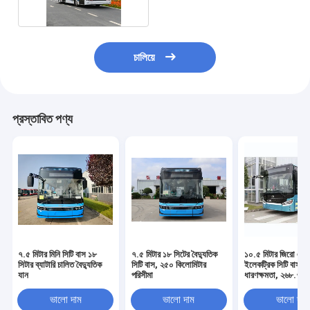
চালিয়ে
প্রস্তাবিত পণ্য
৭.৫ মিটার মিনি সিটি বাস ১৮
৭.৫ মিটার ১৮ সিটের বৈদ্যুতিক
১০.৫ মিটার জিরো এম
সিটার ব্যাটারি চালিত বৈদ্যুতিক
সিটি বাস, ২৫০ কিলোমিটার
ইলেকট্রিক সিটি বাস, 
যান
পরিসীমা
ধারণক্ষমতা, ২৬৮.৭ ক
লিথিয়াম আয়রন ফসফেট 
এবং ২৫০ কিলোমিটারের
ভালো দাম
ভালো দাম
ভালো দাম
ড্রাইভিং রেঞ্জ