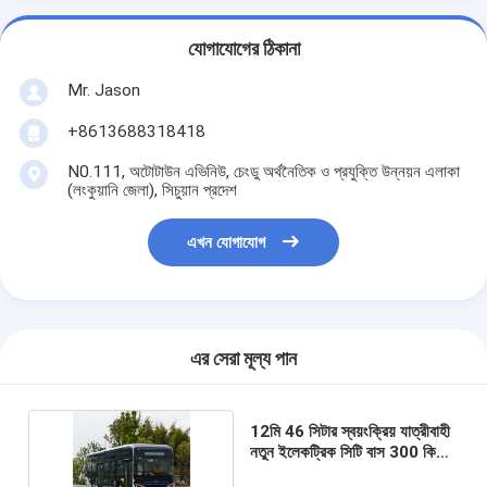
যোগাযোগের ঠিকানা
Mr. Jason
+8613688318418
N0.111, অটোটাউন এভিনিউ, চেংডু অর্থনৈতিক ও প্রযুক্তি উন্নয়ন এলাকা
(লংকুয়ানি জেলা), সিচুয়ান প্রদেশ
এখন যোগাযোগ
এর সেরা মূল্য পান
12মি 46 সিটার স্বয়ংক্রিয় যাত্রীবাহী
নতুন ইলেকট্রিক সিটি বাস 300 কিমি
ইভ বাস