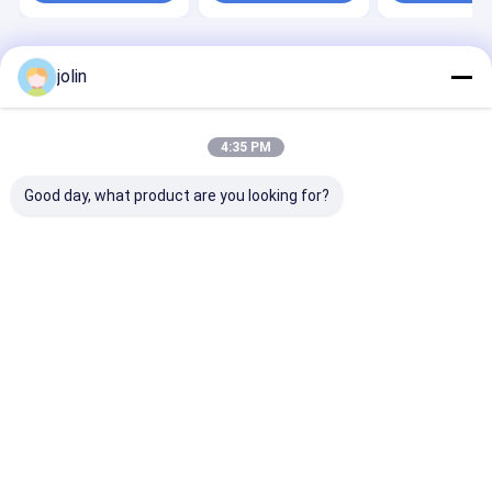
বাড়ি
আমাদের
আমাদের সাথে যোগাযোগ
Desktop
jolin
Site
সম্পর্কে
করুন
সাইট ম্যাপ
গোপনীয়তা নীতি
গুণ
জেভ বাস
চীন কারখানা.Copyright © 2026 Zhongzhi First Bus Chengdu
4:35 PM
Co., Ltd.. All Rights Reserved.
Good day, what product are you looking for?
বাড়ি
পণ্য
আমাদের সম্বন্ধে