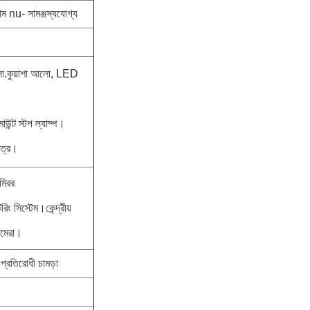
রাম nu- সামঞ্জস্যযোগ্য
লো.কুয়াশা আলো, LED
াউন্ট স্টপ ল্যাম্প।
েত্র।
 মিরর
িং সিস্টেম।কেন্দ্রীয়
যামেরা।
 প্রতিরোধী চামড়া