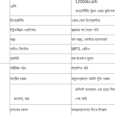
12000kcal/h
এ/সি
অন্তর্নির্মিত ঠান্ডা এয়ার কন্ডিশনা
ডিফ্রোস্টিং
এয়ার ব্লো ডিফ্রোস্টার
উইন্ডস্ক্রিন ওয়াইপার
স্ক্রাবার সহ দ্বৈত গতি
যন্ত্র
বাস যন্ত্র, কোস্টার ড্যাশবোর্ড
অডিও সিস্টেম
MP3, রেডিও
ব্যাটারি
রক্ষণাবেক্ষণ-মুক্ত
শারীরিক গঠন
স্ট্যাম্পিং বডি
যাত্রীর দরজা
বায়ুসংক্রান্ত আউট সুইং দরজা
কপিলট অবস্থান এবং ছাড়া সিল
জানালা; কাচ
শেষ সারি
চালকের আসন
সামঞ্জস্যযোগ্য ফিরে বিশ্রাম