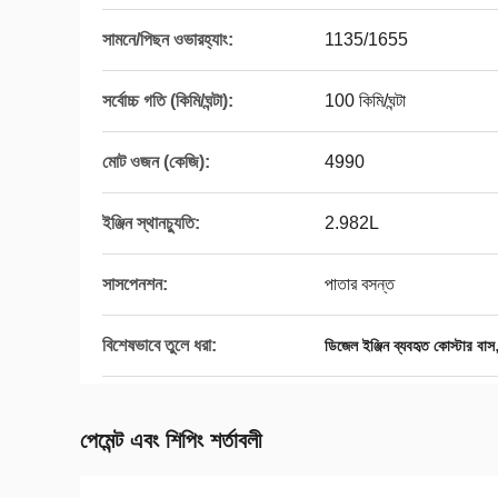
সামনে/পিছন ওভারহ্যাং:
1135/1655
সর্বোচ্চ গতি (কিমি/ঘন্টা):
100 কিমি/ঘন্টা
মোট ওজন (কেজি):
4990
ইঞ্জিন স্থানচ্যুতি:
2.982L
সাসপেনশন:
পাতার বসন্ত
বিশেষভাবে তুলে ধরা:
ডিজেল ইঞ্জিন ব্যবহৃত কোস্টার বাস
পেমেন্ট এবং শিপিং শর্তাবলী