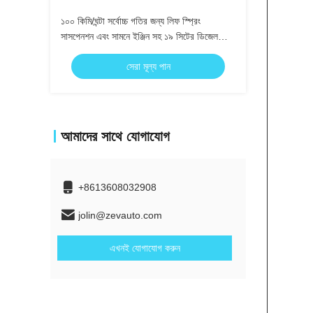
১০০ কিমি/ঘন্টা সর্বোচ্চ গতির জন্য লিফ স্প্রিং
সাসপেনশন এবং সামনে ইঞ্জিন সহ ১৯ সিটের ডিজেল
ইঞ্জিন কোস্টার বাস
সেরা মূল্য পান
আমাদের সাথে যোগাযোগ
+8613608032908
jolin@zevauto.com
এখনই যোগাযোগ করুন