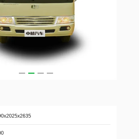
90x2025x2635
00