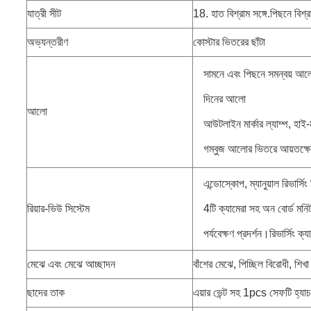
যাত্রী সীট
18. হাত বিশ্রাম সঙ্গে.পিছনে বিশ্
অভ্যন্তরীণ
কোস্টার ভিতরের ছাঁটা
সামনে এবং পিছনে সমন্বয় আ
দিনের আলো
আলো
আউটলাইন মার্কার ল্যাম্প, হাই-ম
গম্বুজ আলোর ভিতরে আয়তক্ষ
এন্ডোস্কোপ, ম্যানুয়াল রিভার্সিং
রিয়ার-ভিউ সিস্টেম
4টি ক্যামেরা সহ অন বোর্ড মনিটর
পর্যবেক্ষণ প্রদর্শন।রিভার্সিং ক্
মেঝে এবং মেঝে আচ্ছাদন
বাঁশের মেঝে, পিচ্ছিল বিরোধী, শিখা
ছাদের তাক
এয়ার ভেন্ট সহ 1pcs সেফটি হ্যাচ