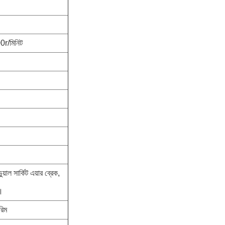
/মিনিট
়াল সার্কিট এয়ার ব্রেক,
র।
িম