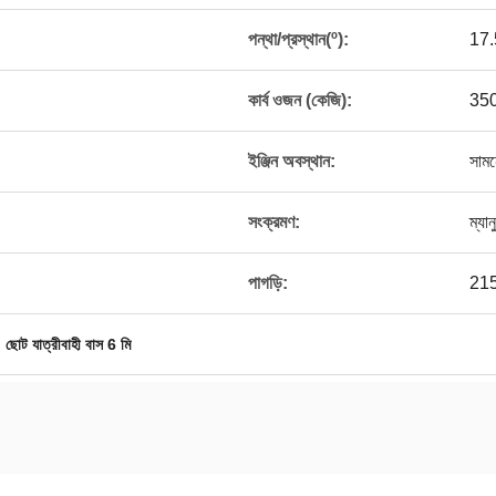
পন্থা/প্রস্থান(º):
17.
কার্ব ওজন (কেজি):
35
ইঞ্জিন অবস্থান:
সামন
সংক্রমণ:
ম্যা
পাগড়ি:
215
,
ছোট যাত্রীবাহী বাস 6 মি