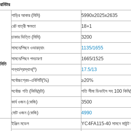
যারামিটার
গাড়ির আকার (মিমি)
5990x2025x2635
রেট যাত্রী ক্ষমতা
18+1
চাকার ভিত্তি (মিমি)
3200
সামনে/পিছন ওভারহ্যাং
1135/1655
সামনে/পিছন পদচারণা
1665/1525
ামিতি
পন্থা/প্রস্থান(º)
17.5/13
সর্বোচ্চগ্রেড-এবিলিটি(%)
≥20%
সর্বোচ্চ গতি (কিমি/ঘন্টা)
গতি সীমা ডিভাইস সহ 100 কিমি/ঘ
কার্ব ওজন (কেজি)
3500
মোট ওজন (কেজি)
4990
ইঞ্জিন মডেল
YC4FA115-40 সামনে মাউন্ট ক