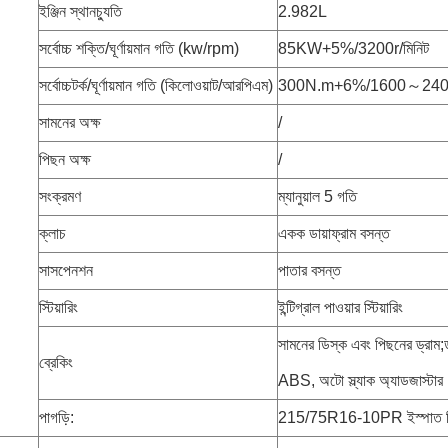
ইঞ্জিন স্থানচ্যুতি
2.982L
সর্বোচ্চ শক্তি/ঘূর্ণায়মান গতি (kw/rpm)
85KW+5%/3200r/মিনিট
সর্বোচ্চটর্ক/ঘূর্ণায়মান গতি (কিলোওয়াট/আরপিএম)
300N.m+6%/1600～2400r
সামনের অক্ষ
/
পিছন অক্ষ
/
সংক্রমণ
ম্যানুয়াল 5 গতি
ক্লাচ
একক ডায়াফ্রাম বসন্ত
সাসপেনশন
পাতার বসন্ত
স্টিয়ারিং
ইন্টিগ্রাল পাওয়ার স্টিয়ারিং
সামনের ডিস্ক এবং পিছনের ড্রাম;ডুয
ব্রেকিং
ABS, অটো স্ল্যাক অ্যাডজাস্টা
পাগড়ি:
215/75R16-10PR ইস্পাত র