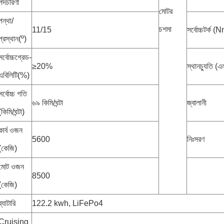
পদচারণা
মোটর
পন্থা/
চশমা
11/15
সর্বোচ্চটর্ক 
প্রস্থান(º)
সর্বোচ্চগ্রেড-
≥20%
স্থানচ্যুতি (এ
এবিলিটি(%)
সর্বোচ্চ গতি
৬৯ কিমি/ঘন্টা
জ্বালানী
(কিমি/ঘন্টা)
কার্ব ওজন
5600
নিঃসরণ
(কেজি)
মোট ওজন
8500
(কেজি)
ব্যাটারি
122.2 kwh, LiFePo4
Cruising