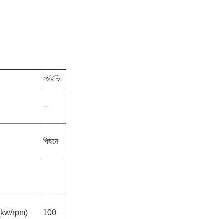
জেইভি
--
পিছনে
তি (kw/rpm)
100