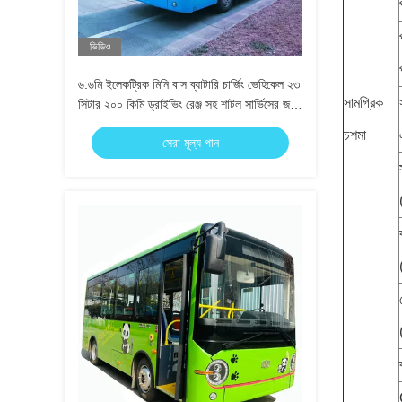
ভিডিও
৬.৬মি ইলেকট্রিক মিনি বাস ব্যাটারি চার্জিং ভেহিকেল ২৩
সামগ্রিক
সিটার ২০০ কিমি ড্রাইভিং রেঞ্জ সহ শাটল সার্ভিসের জন্য
LHD RHD
চশমা
সেরা মূল্য পান