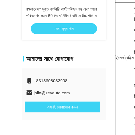
রক্ষণাবেক্ষণ মুক্ত ব্যাটারি কাস্টমাইজড রঙ এবং শহুরে
পরিবহণের জন্য 69 কিলোমিটার / ঘন্টা সর্বোচ্চ গতি সহ
বৈদ্যুতিক মিনি বাস
সেরা মূল্য পান
ইলেকট্রনিক্স
আমাদের সাথে যোগাযোগ
+8613608032908
jolin@zevauto.com
এখনই যোগাযোগ করুন