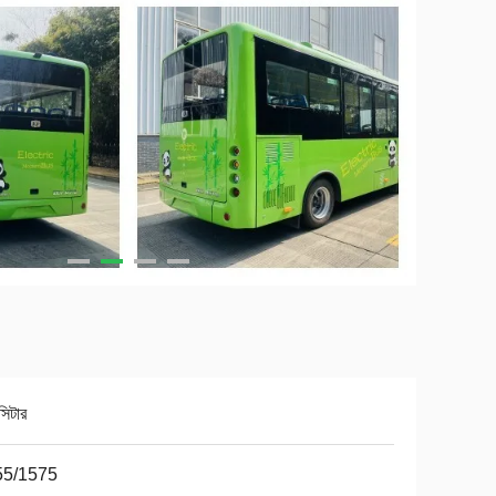
িটার
55/1575