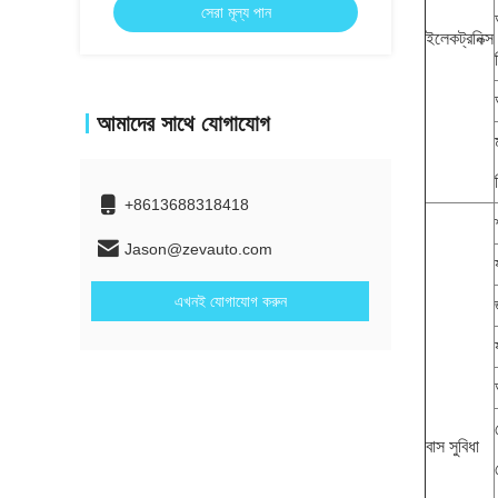
সেরা মূল্য পান
ইলেকট্রনিক্স
আমাদের সাথে যোগাযোগ
+8613688318418
Jason@zevauto.com
এখনই যোগাযোগ করুন
বাস সুবিধা