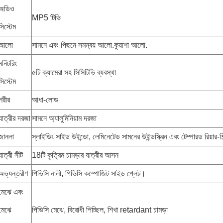
অডিও
MP5 টিভি
সিস্টেম
আলো
সামনে এবং পিছনে সমন্বয় আলো.কুয়াশা আলো.
মনিটরিং
৫টি ক্যামেরা সহ সিসিটিভি ব্যবস্থা
সিস্টেম
শরীর
আধা-লোড
যাত্রীর দরজা
সামনে অ্যালুমিনিয়াম দরজা
জানলা
স্লাইডিং সাইড উইন্ডো, লেমিনেটেড সামনের উইন্ডস্ক্রিন এবং টেম্পারড রিয়ার-শি
যাত্রী সীট
18টি কৃত্রিম চামড়ার যাত্রীর আসন
অভ্যন্তরীণ
পিভিসি নালী, পিভিসি কম্পোজিট সাইড প্লেট।
মেঝে এবং
মেঝে
পিভিসি মেঝে, বিরোধী পিচ্ছিল, শিখা retardant চামড়া