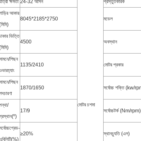
যাত্রী ক্ষমতা
24-32 আসন
প্রস্তুতকারক
গাড়ির আকার
8045*2185*2750
মডেল
(মিমি)
চাকার ভিত্তি
4500
অবস্থান
(মিমি)
সামনে/পিছন
1135/2410
মোটর প্রকার
ওভারহ্যাং
সামনে/পিছন
1870/1650
সর্বোচ্চ শক্তি (kw/r
পদচারণা
মোটর চশমা
পন্থা/
17/9
সর্বোচ্চটর্ক (Nm/rpm)
প্রস্থান(º)
সর্বোচ্চগ্রেড-
≥20%
স্থানচ্যুতি (এল)
এবিলিটি(%)