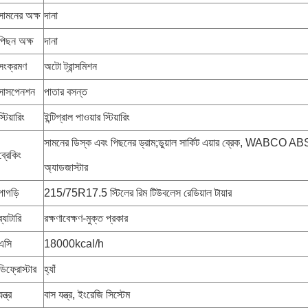
সামনের অক্ষ
দানা
পিছন অক্ষ
দানা
সংক্রমণ
অটো ট্রান্সমিশন
সাসপেনশন
পাতার বসন্ত
স্টিয়ারিং
ইন্টিগ্রাল পাওয়ার স্টিয়ারিং
সামনের ডিস্ক এবং পিছনের ড্রাম;ডুয়াল সার্কিট এয়ার ব্রেক, WABCO ABS,
ব্রেকিং
অ্যাডজাস্টার
পাগড়ি
215/75R17.5 স্টিলের রিম টিউবলেস রেডিয়াল টায়ার
ব্যাটারি
রক্ষণাবেক্ষণ-মুক্ত প্রকার
এসি
18000kcal/h
ডিফ্রোস্টার
হ্যাঁ
যন্ত্র
বাস যন্ত্র, ইংরেজি সিস্টেম