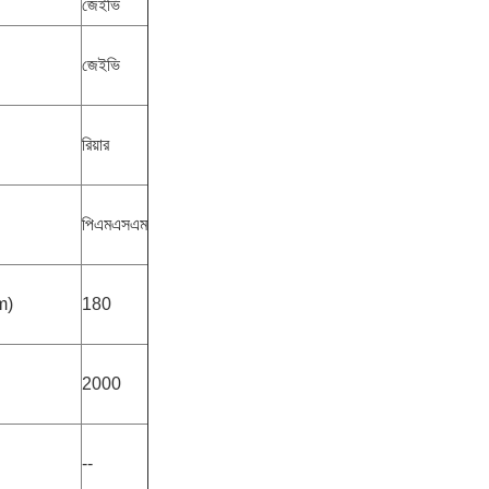
জেইভি
জেইভি
রিয়ার
পিএমএসএম
pm)
180
2000
--