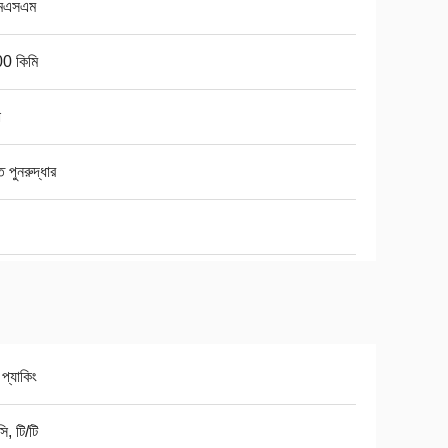
মএসএম
0 কিমি
ো
ি পুনরুদ্ধার
 প্যাকিং
ি, টি/টি