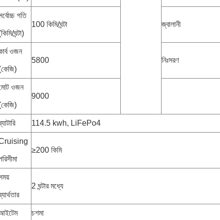
সর্বোচ্চ গতি
100 কিমি/ঘন্টা
জ্বালানী
(কিমি/ঘন্টা)
কার্ব ওজন
5800
নিঃসরণ
(কেজি)
মোট ওজন
9000
(কেজি)
ব্যাটারি
114.5 kwh, LiFePo4
Cruising
≥200 কিমি
পরিসীমা
সময়
2 ঘন্টার মধ্যে
ব্যার্থতার
আইটেম
চশমা