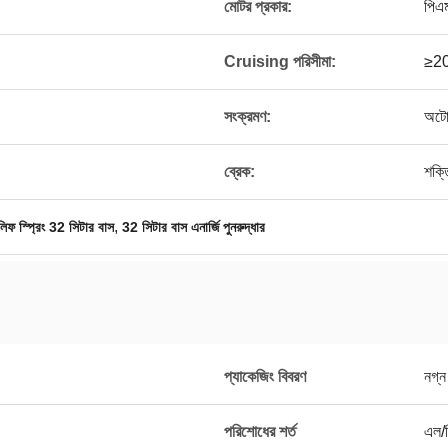
মোটর প্রকার:
পিএ
Cruising পরিসীমা:
≥20
সংক্রমণ:
অট
ব্রেক:
শক্ত
,
লিফ স্প্রিং 32 সিটার বাস
32 সিটার বাস এনার্জি পুনরুদ্ধার
প্যাকেজিং বিবরণ
নগ্ন
পরিশোধের শর্ত
এল/স