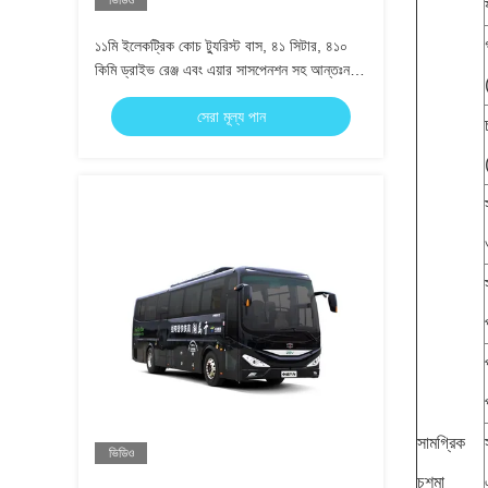
ভিডিও
১১মি ইলেকট্রিক কোচ ট্যুরিস্ট বাস, ৪১ সিটার, ৪১০
কিমি ড্রাইভ রেঞ্জ এবং এয়ার সাসপেনশন সহ আন্তঃনগর
পরিবহনের জন্য
সেরা মূল্য পান
সামগ্রিক
ভিডিও
চশমা