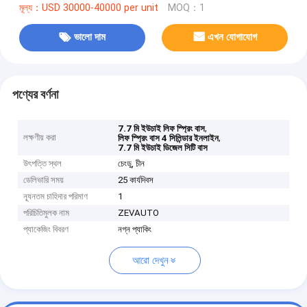
মূল্য：USD 30000-40000 per unit
MOQ：1
ভালো দাম
এখন যোগাযোগ
পণ্যের বর্ণনা
,
7.7 মি ইউচাই লিফ স্প্রিং বাস
লক্ষণীয় করা
,
লিফ স্প্রিং বাস 4 সিলিন্ডার ইনলাইন
7.7 মি ইউচাই ডিজেল সিটি বাস
উৎপত্তি স্থল
চেংডু, চীন
ডেলিভারি সময়
25 কার্যদিবস
ন্যূনতম চাহিদার পরিমাণ
1
পরিচিতিমুলক নাম
ZEVAUTO
প্যাকেজিং বিবরণ
নগ্ন প্যাকিং
আরো দেখুন