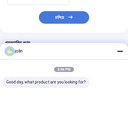
চালিয়ে
প্রস্তাবিত পণ্য
jolin
2:06 PM
Good day, what product are you looking for?
৭.৭ মিটার ২৬ আসনের ইউরো ৪
পাবলিক ট্রান্সপোর্ট
এলএইচডি ৮মি ডিজেল ই
নিঃসরণ ডিজেল ইঞ্জিন বাস, শহর
YC4D140-45 ডিজেল ইঞ্জিন
২৭ আসন, ১৩২ কিলোও
যাত্রী পরিবহনের জন্য
বাস 25 সিটার মিনি সিটি বাস IV
শক্তি এবং ইউরো ২/
নির্গমন সহ
নির্গমন মান সহ
ভালো দাম
ভালো দাম
ভালো দাম