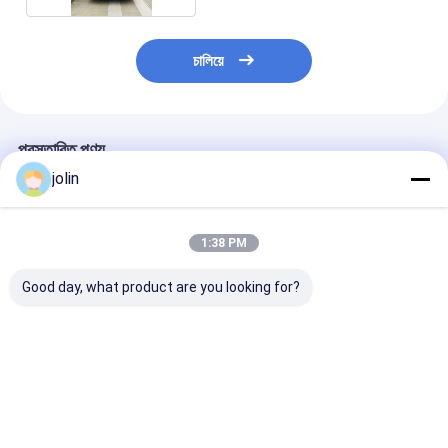
চালিয়ে
প্রস্তাবিত পণ্য
jolin
1:38 PM
Good day, what product are you looking for?
৭.৫ মিটার মিনি সিটি বাস ১৮
৭.৫ মিটার ১৮ সিটের বৈদ্যুতিক
১০.৫ মিটার জিরো এম
সিটার ব্যাটারি চালিত বৈদ্যুতিক
সিটি বাস, ২৫০ কিলোমিটার
ইলেকট্রিক সিটি বাস, 
যান
পরিসীমা
ধারণক্ষমতা, ২৬৮.৭ ক
লিথিয়াম আয়রন ফসফেট 
এবং ২৫০ কিলোমিটারের
ভালো দাম
ভালো দাম
ভালো দাম
ড্রাইভিং রেঞ্জ