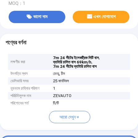
MOQ：1
ভালো দাম
এখন যোগাযোগ
পণ্যের বর্ণনা
,
7m 24 সীটের ইলেকট্রিক সিটি বাস
লক্ষণীয় করা
,
ব্যাটারি চালিত বাস 69km/h
7m 24 সীটের ব্যাটারি চালিত বাস
উৎপত্তি স্থল
চেংডু, চীন
ডেলিভারি সময়
25 কার্যদিবস
ন্যূনতম চাহিদার পরিমাণ
1
পরিচিতিমুলক নাম
ZEVAUTO
পরিশোধের শর্ত
টি/টি
আরো দেখুন