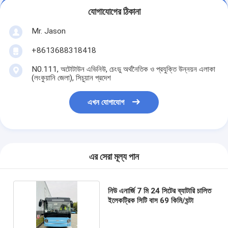
যোগাযোগের ঠিকানা
Mr. Jason
+8613688318418
N0.111, অটোটাউন এভিনিউ, চেংডু অর্থনৈতিক ও প্রযুক্তি উন্নয়ন এলাকা
(লংকুয়ানি জেলা), সিচুয়ান প্রদেশ
এখন যোগাযোগ
এর সেরা মূল্য পান
নিউ এনার্জি 7 মি 24 সিটের ব্যাটারি চালিত
ইলেকট্রিক সিটি বাস 69 কিমি/ঘন্টা