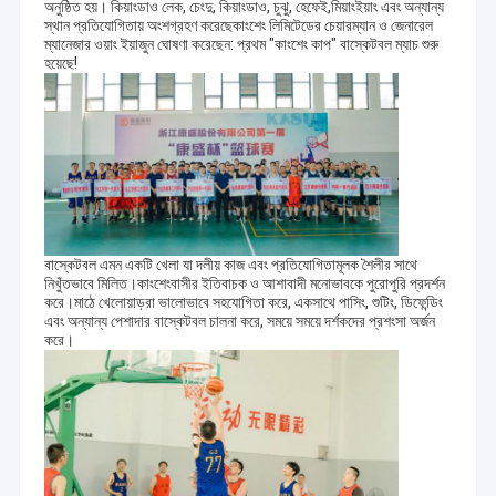
অনুষ্ঠিত হয়। কিয়াংডাও লেক, চেংদু, কিয়াংডাও, চুঝু, হেফেই,মিয়াংইয়াং এবং অন্যান্য
স্থান প্রতিযোগিতায় অংশগ্রহণ করেছেকাংশেং লিমিটেডের চেয়ারম্যান ও জেনারেল
ম্যানেজার ওয়াং ইয়াজুন ঘোষণা করেছেন: প্রথম "কাংশেং কাপ" বাস্কেটবল ম্যাচ শুরু
হয়েছে!
বাস্কেটবল এমন একটি খেলা যা দলীয় কাজ এবং প্রতিযোগিতামূলক শৈলীর সাথে
নিখুঁতভাবে মিলিত।কাংশেংবাসীর ইতিবাচক ও আশাবাদী মনোভাবকে পুরোপুরি প্রদর্শন
করে।মাঠে খেলোয়াড়রা ভালোভাবে সহযোগিতা করে, একসাথে পাসিং, শুটিং, ডিফেন্ডিং
এবং অন্যান্য পেশাদার বাস্কেটবল চালনা করে, সময়ে সময়ে দর্শকদের প্রশংসা অর্জন
করে।