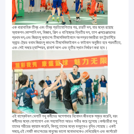
এক ধারাবাহিক তীব্র এবং তীব্র প্রতিযোগিতার পর, চারটি দল, যার মধ্যে রয়েছে
অ্যাকশন কোম্পানি দল, বিজ্ঞান, শিল্প ও বাণিজ্যের দ্বিতীয় দল, তাপ এক্সচেঞ্জারদের
প্রথম দল,এবং জিয়াংসু ক্যাংশেং টিমসেমিফাইনালে অংশগ্রহণকারীরা হল:ইন্ডাস্ট্রি
অ্যান্ড ট্রেড বনাম জিয়াংসু কাংশেং টিমসেমিফাইনাল ও ফাইনাল অনুষ্ঠিত হবে পরবর্তীতে,
এবং সেই সময়ে চ্যাম্পিয়ন, রানার্স আপ এবং তৃতীয় স্থান নির্ধারণ করা হবে।
এই বাস্কেটবল খেলাটি শুধু কর্মীদের অপেশাদার বিনোদন জীবনকে সমৃদ্ধ করেনি, বরং
কর্মীদের মধ্যে যোগাযোগ এবং সহযোগিতা আরও গভীর করে তুলেছে।কর্মচারীরা শুধু
তাদের শরীরের ব্যায়াম করেনি, কিন্তু তাদের মধ্যে বন্ধুত্বও বৃদ্ধি পেয়েছে। একই
সময়ে,এই গেমটি কাংশেংয়ের মানুষের ভালো মনোভাবকেও দেখিয়েছিল এবং কর্পোরেট