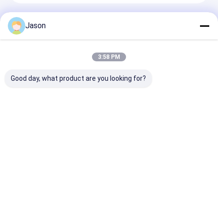
Recommended Products
Jason
3:58 PM
Good day, what product are you looking for?
6.6 মিটার বৈদ্যুতিক মিনি বাস
12 এম 46 আসন বিশুদ্ধ
৬ মিটার পূর্ণ বৈদ্যুতিক 
23 আসন সহ 200 কিলোমিটার
বৈদ্যুতিক সিটি বাস 350.07
৯৫.২৫ কিলোওয়াট ঘন্টা 
ড্রাইভিং রেঞ্জ এবং বাম হাতের
কিলোওয়াট ঘন্টা ব্যাটারি এবং নিম্ন
এবং নগর পরিবহনের জন্
ড্রাইভ বিকল্প
প্রবেশদ্বার মেঝে
নির্গমন সহ সিটি বাস
অনুসন্ধান পাঠান
অনুসন্ধান পাঠান
অনুসন্ধান পা
বাড়ি
আমাদের
আমাদের সাথে যোগাযোগ
Desktop
Site
সম্পর্কে
করুন
সাইট ম্যাপ
গোপনীয়তা নীতি
গুণ
জেভ বাস
চীন কারখানা.Copyright © 2026 Zhongzhi First Bus Chengdu
Co., Ltd.. All Rights Reserved.