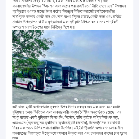
তিনটি মডেলের মধ্যে 12 মিটার,10.5 মিটার এবং 8.5 মিটার বাস। এই
যানবাহনগুলির উত্পাদন "উচ্চ মান এবং কঠোর প্রয়োজনীয়তা" নীতি মেনে চলে," উৎপাদন
প্রক্রিয়ার গুণগত মানের উপর কঠোর নিয়ন্ত্রণ নিশ্চিত করামোটরসাইকেলগুলির
সামগ্রিক নকশায় একটি লাল এবং সাদা রঙের স্কিম রয়েছে,একটি সহজ এবং মার্জিত
নান্দনিক উপস্থাপন যা উচ্চ দৃশ্যমানতা এবং স্বীকৃতি নিশ্চিত করার সময় পার্শ্ববর্তী
অপারেশনাল পরিবেশের সাথে নির্বিঘ্নে মিশে যায়.
এই যানবাহনটি অপারেশনাল সুরক্ষার উপর বিশেষ গুরুত্ব দেয় এবং এতে অনেকগুলি
বুদ্ধিমান, তথ্য-ভিত্তিক এবং ব্যবহারকারী-বান্ধব বৈশিষ্ট্য অন্তর্ভুক্ত রয়েছে।এর
মধ্যে রয়েছে একটি বুদ্ধিমান ডিসপেশিং সিস্টেম, ইন্টিগ্রেটেড অগ্নি নির্বাপক যন্ত্র,
এডিএএস (অ্যাডভান্সড ড্রাইভার অ্যাসিস্ট্যান্ট সিস্টেম), ইলেকট্রনিক রিয়ারভিউ
মিরর এবং ৩৬০ ডিগ্রি প্যানোরামিক ইমেজিং।এই বৈশিষ্ট্যগুলি অপারেশন চলাকালীন
যানবাহনের নিরাপত্তা উল্লেখযোগ্যভাবে উন্নত করে এবং চালকদের কাজের চাপ হ্রাস
করে.