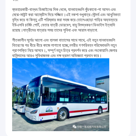
ব্যবহারকারী-বান্ধব ডিজাইনের দিক থেকে, যানবাহনগুলি কুঁচকানো-পা আসন এবং
মেঝে-মাউন্ট করা আর্ম্রেটস দিয়ে সজ্জিত।এই নকশা শুধুমাত্র সৌন্দর্য এবং আধুনিকতা
বৃদ্ধি করে না কিন্তু এটি পরিষ্কার করা সহজ করে তোলেএছাড়া গাড়ির অভ্যন্তরে
ইউএসবি চার্জিং পোর্ট, বেতার যাত্রী ডোরবেল, বায়ু বিশুদ্ধকরণ ডিভাইস ইত্যাদি
রয়েছে।যাত্রীদের যাত্রার সময় তাদের সুবিধা এবং আরাম বাড়ানো.
শীতকালীন সূর্যের আলো এবং হালকা বাতাসের সাথে সাথে, এই নতুন যানবাহনগুলি
বিতরণের পর ধীরে ধীরে কাজে লাগানো হচ্ছে,নগরীর গণপরিবহন পরিষেবাগুলি নতুন
প্রাণশক্তি নিয়ে আসবে।, সম্পূর্ণ নতুন চিত্র প্রদর্শন করে এবং লংকোয়ানি জেলার
বাসিন্দাদের আরও সুবিধাজনক এবং দক্ষ ভ্রমণ অভিজ্ঞতা প্রদান করে।