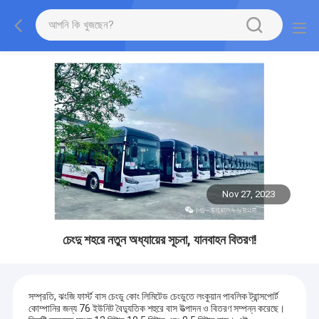
Nov 27, 2023
চেংদু শহরে নতুন অধ্যায়ের সূচনা, যানবাহন বিতরণ!
সম্প্রতি, ঝংজি ফার্স্ট বাস চেংডু কোং লিমিটেড চেংডুতে লংকুয়ান পাবলিক ট্রান্সপোর্ট
কোম্পানির জন্য 76 ইউনিট বৈদ্যুতিক শহুরে বাস উত্পাদন ও বিতরণ সম্পন্ন করেছে।