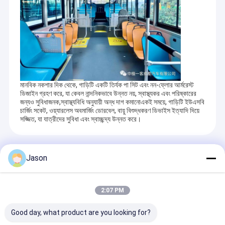
মানবিক নকশার দিক থেকে, গাড়িটি একটি তির্যক পা সিট এবং নন-ফ্লোর আর্মরেস্ট
ডিজাইন গ্রহণ করে, যা কেবল নান্দনিকভাবে উন্নত নয়, স্বাস্থ্যকর এবং পরিষ্কারের
জন্যও সুবিধাজনক,স্বাস্থ্যবিধি অনুযায়ী অন্ধ দাগ কমানোএকই সময়ে, গাড়িটি ইউএসবি
চার্জিং সকেট, ওয়্যারলেস অবমার্জিং ডোরবেল, বায়ু বিশুদ্ধকরণ ডিভাইস ইত্যাদি দিয়ে
সজ্জিত, যা যাত্রীদের সুবিধা এবং স্বাচ্ছন্দ্য উন্নত করে।
Recommended Products
Jason
2:07 PM
Good day, what product are you looking for?