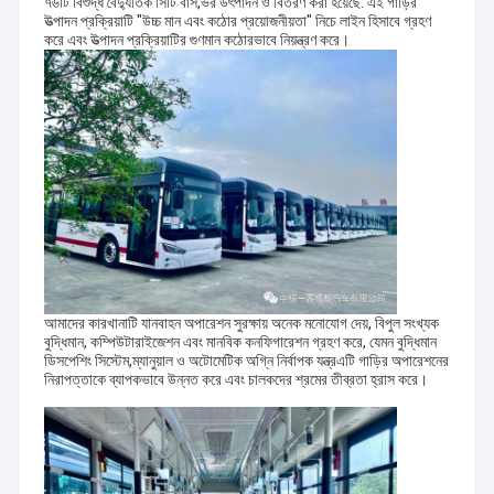
৭৬টি বিশুদ্ধ বৈদ্যুতিক সিটি বাস,ভর উৎপাদন ও বিতরণ করা হয়েছে. এই গাড়ির
উত্পাদন প্রক্রিয়াটি "উচ্চ মান এবং কঠোর প্রয়োজনীয়তা" নিচে লাইন হিসাবে গ্রহণ
করে এবং উত্পাদন প্রক্রিয়াটির গুণমান কঠোরভাবে নিয়ন্ত্রণ করে।
আমাদের কারখানাটি যানবাহন অপারেশন সুরক্ষায় অনেক মনোযোগ দেয়, বিপুল সংখ্যক
বুদ্ধিমান, কম্পিউটারাইজেশন এবং মানবিক কনফিগারেশন গ্রহণ করে, যেমন বুদ্ধিমান
ডিসপেশিং সিস্টেম,ম্যানুয়াল ও অটোমেটিক অগ্নি নির্বাপক যন্ত্রএটি গাড়ির অপারেশনের
নিরাপত্তাকে ব্যাপকভাবে উন্নত করে এবং চালকদের শ্রমের তীব্রতা হ্রাস করে।