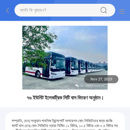
Nov 27, 2023
৭৬ ইউনিট ইলেকট্রিক সিটি বাস বিতরণ অনুষ্ঠান।
সম্প্রতি, চেংদু লংকুয়ান পাবলিক ট্রান্সপোর্ট অপারেশন কোং লিমিটেডের জন্য ঝংজি
ফার্স্ট বাস চেংদু কোং লিমিটেড দ্বারা নির্মিত ১২ মিটার, ১০.৫ মিটার এবং ৮.৫ মিটার সহ