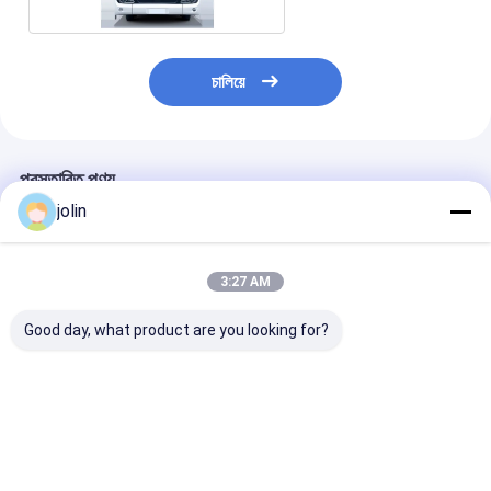
চালিয়ে
প্রস্তাবিত পণ্য
jolin
3:27 AM
Good day, what product are you looking for?
12 এম খাঁটি বৈদ্যুতিক বাস ইভি
10.5M 268kwh ব্যাটারি
১০.৫ মিটার পিওর ইলেক
বাস 46 আসন সহ 350.07
ধারণক্ষমতা দীর্ঘ দূরত্ব
ট্যুরিস্ট বাস, ৯৪ জন যা
কিলোওয়াট ঘন্টা ব্যাটারি এবং
≥250km এবং লো এন্ট্রি
ধারণক্ষমতা, ২৬৮.৭ ক
এয়ার সাসপেনশন
ডিজাইন সহ খাঁটি বৈদ্যুতিক বাস
ঘন্টা ব্যাটারি এবং ২৪০
সর্বোচ্চ শক্তি
ভালো দাম
ভালো দাম
ভালো দাম