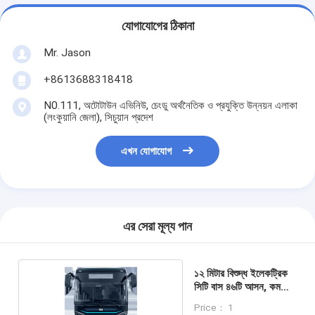
যোগাযোগের ঠিকানা
Mr. Jason
+8613688318418
N0.111, অটোটাউন এভিনিউ, চেংডু অর্থনৈতিক ও প্রযুক্তি উন্নয়ন এলাকা
(লংকুয়ানি জেলা), সিচুয়ান প্রদেশ
এখন যোগাযোগ
এর সেরা মূল্য পান
১২ মিটার বিশুদ্ধ ইলেকট্রিক
সিটি বাস ৪৬টি আসন, কম
মেঝে, শূন্য নির্গমন
Price： 1