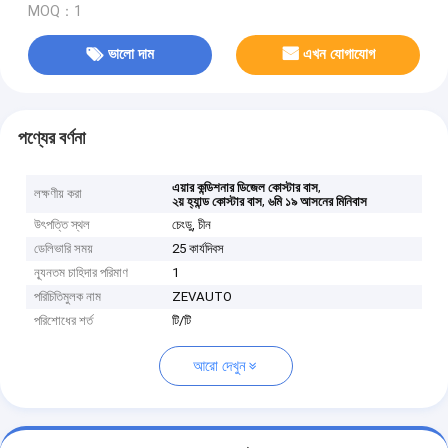
MOQ：1
ভালো দাম
এখন যোগাযোগ
পণ্যের বর্ণনা
,
এয়ার কন্ডিশনার ডিজেল কোস্টার বাস
লক্ষণীয় করা
,
২য় হ্যান্ড কোস্টার বাস
৬মি ১৯ আসনের মিনিবাস
উৎপত্তি স্থল
চেংডু, চীন
ডেলিভারি সময়
25 কার্যদিবস
ন্যূনতম চাহিদার পরিমাণ
1
পরিচিতিমুলক নাম
ZEVAUTO
পরিশোধের শর্ত
টি/টি
আরো দেখুন