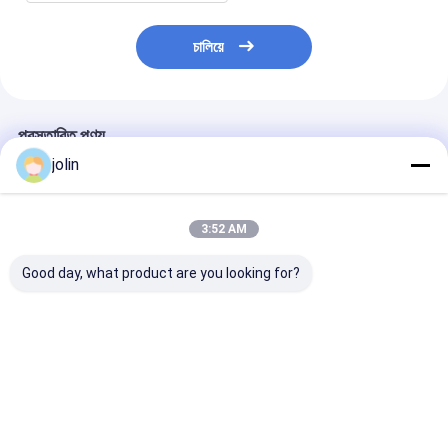
চালিয়ে
প্রস্তাবিত পণ্য
jolin
3:52 AM
Good day, what product are you looking for?
১৫০ কিমি ক্রুজিং রেঞ্জ এবং
ব্যবসা এবং যাত্রী পরিবহনের
৬ মিটার ডিজেল কোস্টা
এনার্জি রিট্রিভ ব্রেক সহ ১৯
জন্য ১৯ সিট লিফ স্প্রিং এয়ার
সিট ইউরো ৪ এবং ম্যান
সিটের ইলেকট্রিক কোস্টার বাস
কন্ডিশনড কোস্টার বাস
স্পিড ট্রান্সমিশন
ভালো দাম
ভালো দাম
ভালো দাম