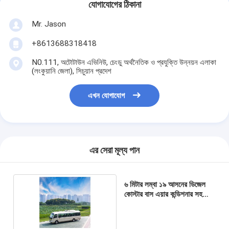
যোগাযোগের ঠিকানা
Mr. Jason
+8613688318418
N0.111, অটোটাউন এভিনিউ, চেংডু অর্থনৈতিক ও প্রযুক্তি উন্নয়ন এলাকা
(লংকুয়ানি জেলা), সিচুয়ান প্রদেশ
এখন যোগাযোগ
এর সেরা মূল্য পান
৬ মিটার লম্বা ১৯ আসনের ডিজেল
কোস্টার বাস এয়ার কন্ডিশনার সহ
মিনিবাস