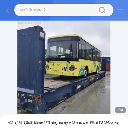
2
/
4
৭মি ২ সিট ইউচাই ডিজেল সিটি বাস, কম জ্বালানি খরচ এবং ইউরো IV নির্গমন সহ