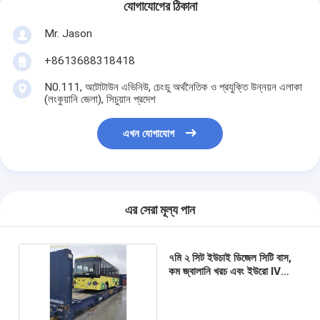
যোগাযোগের ঠিকানা
Mr. Jason
+8613688318418
N0.111, অটোটাউন এভিনিউ, চেংডু অর্থনৈতিক ও প্রযুক্তি উন্নয়ন এলাকা
(লংকুয়ানি জেলা), সিচুয়ান প্রদেশ
এখন যোগাযোগ
এর সেরা মূল্য পান
৭মি ২ সিট ইউচাই ডিজেল সিটি বাস,
কম জ্বালানি খরচ এবং ইউরো IV
নির্গমন সহ