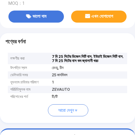
MOQ：1
ভালো দাম
এখন যোগাযোগ
পণ্যের বর্ণনা
,
,
7 মি 25 সিটের ডিজেল সিটি বাস
ইউচাই ডিজেল সিটি বাস
লক্ষণীয় করা
7 মি 25 সিটের বাস কম জ্বালানী খরচ
উৎপত্তি স্থল
চেংডু, চীন
ডেলিভারি সময়
25 কার্যদিবস
ন্যূনতম চাহিদার পরিমাণ
1
পরিচিতিমুলক নাম
ZEVAUTO
পরিশোধের শর্ত
টি/টি
আরো দেখুন