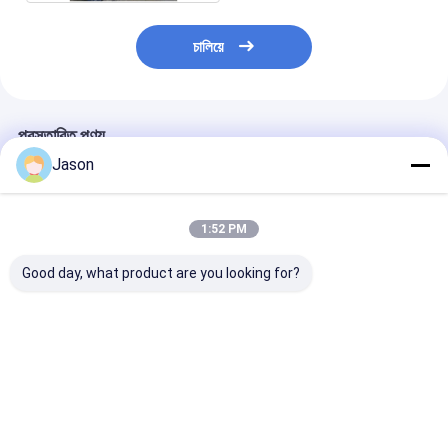
চালিয়ে
প্রস্তাবিত পণ্য
Jason
1:52 PM
Good day, what product are you looking for?
7.3m এলএইচডি ডিজেল সিটি
10জনসাধারণের পরিবহনের জন্য
কার্যকর গণপরিবহনের জ
বাস ইউরো 4 নির্গমন এবং 40
৩৭ টি আসন ও ইউরো ৩ নির্গমন
সমন্বিত পাওয়ার স্টিয়া
জন যাত্রী বহন ক্ষমতা সহ
সহ.৫ মিলিয়ন ডিজেল সিটি বাস
৬০০০ কেজি ওজন সহ
গণপরিবহনের জন্য
আসনের ডিজেল সিটি ব
ভালো দাম
ভালো দাম
ভালো দাম